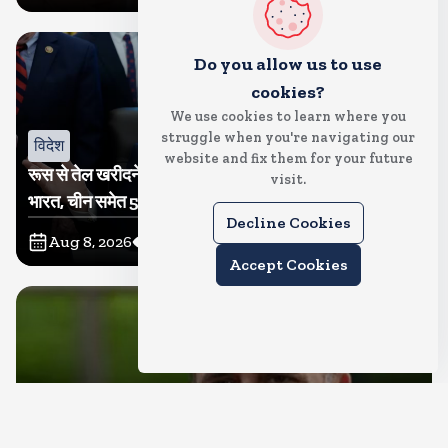
Do you allow us to use
cookies?
We use cookies to learn where you
struggle when you're navigating our
विदेश
website and fix them for your future
रूस से तेल खरीदने वालों पर टैरिफ लगाने का बिल सीनेट से पास,
visit.
भारत, चीन समेत 5 देश होंगे प्रभावित
Decline Cookies
Aug 8, 2026
12
Views
Accept Cookies
देश
राहुल गांधी शनिवार को प्रयागराज में करेंगे छात्रों से संवाद, एक्स