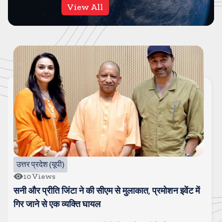
View All
बॉलीवुड
47
Views
गोंविदा और कोमल हुए स्पॉट, चल रहा है अफेयर, पत्नी सुनीता से
चल रही है खटपट