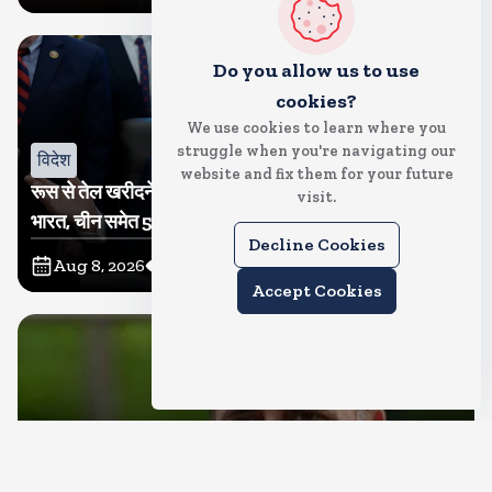
Do you allow us to use
cookies?
We use cookies to learn where you
struggle when you're navigating our
विदेश
website and fix them for your future
रूस से तेल खरीदने वालों पर टैरिफ लगाने का बिल सीनेट से पास,
visit.
भारत, चीन समेत 5 देश होंगे प्रभावित
Decline Cookies
Aug 8, 2026
21
Views
Accept Cookies
देश
राहुल गांधी शनिवार को प्रयागराज में करेंगे छात्रों से संवाद, एक्स