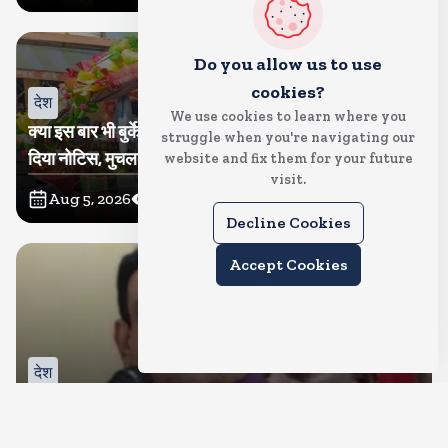
Do you allow us to use
cookies?
देश
We use cookies to learn where you
क्या इस बार भी बुर्के में कांवड ला पाएंगी तमन्ना? प्रशासन ने थमा
struggle when you're navigating our
दिया नोटिस, मुचलके में किया पाबंद
website and fix them for your future
visit.
Aug 5, 2026
12
Views
Decline Cookies
Accept Cookies
देश
बीजेपी करेगी नरोत्तम मिश्रा पर कार्रवाई, जिला और महानगर इकाई
भंग, रिपोर्ट का इंतजार