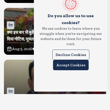
Do you allow us to use
cookies?
देश
We use cookies to learn where you
क्या इस बार भी बुर्के में कांवड ला पाएंगी तमन्ना? प्रशासन ने थमा
struggle when you're navigating our
दिया नोटिस, मुचलके में किया पाबंद
website and fix them for your future
visit.
Aug 5, 2026
12
Views
Decline Cookies
Accept Cookies
देश
बीजेपी करेगी नरोत्तम मिश्रा पर कार्रवाई, जिला और महानगर इकाई
भंग, रिपोर्ट का इंतजार