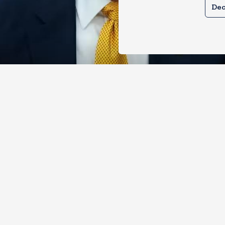
Dec
े तेल खरीदने वालों पर टैरिफ लगाने का बिल
 से पास, भारत, चीन समेत 5 देश होंगे प्रभाव
, 2026
6
Views