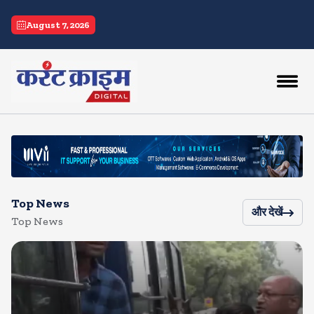
current crime
August 7, 2026
Top News
और देखें
Top News