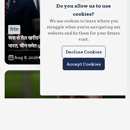
Do you allow us to use
cookies?
We use cookies to learn where you
struggle when you're navigating our
विदेश
website and fix them for your future
रूस से तेल खरीदने वालों पर टैरिफ लगाने का बिल सीनेट से पास,
visit.
भारत, चीन समेत 5 देश होंगे प्रभावित
Decline Cookies
Aug 8, 2026
10
Views
Accept Cookies
देश
राहुल गांधी शनिवार को प्रयागराज में करेंगे छात्रों से संवाद, एक्स
पर हैशटैग चलाया