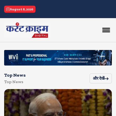
current crime
August 8, 2026
Top News
और देखें
Top News