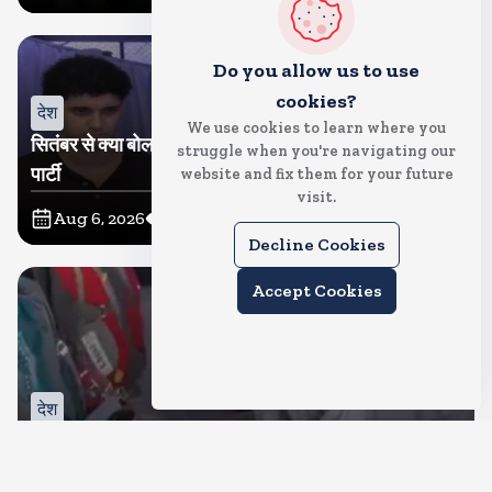
Do you allow us to use
cookies?
देश
We use cookies to learn where you
सितंबर से क्या बोलती पब्लिक अभियान शुरू करेगी कॉकरोच जनता
struggle when you're navigating our
पार्टी
website and fix them for your future
visit.
Aug 6, 2026
11
Views
Decline Cookies
Accept Cookies
देश
जंतर मंतर पर खाना खिलाने वाले जुनैद पहुंचे झारखंड, कहा-छात्रों
की मांग का समर्थन करते है