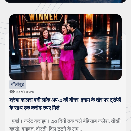
बॉलीवुड
43
Views
नोरा फतेही बोलीं, हां, मोरक्को फुटबॉलर है उसका खास दोस्त
मुंबई। करंट क्राइम। बॉलीवुड डीवा नोरा फतेही की लव लाइफ
अकसर सुर्खियों में रहती है। पिछले कई मही...