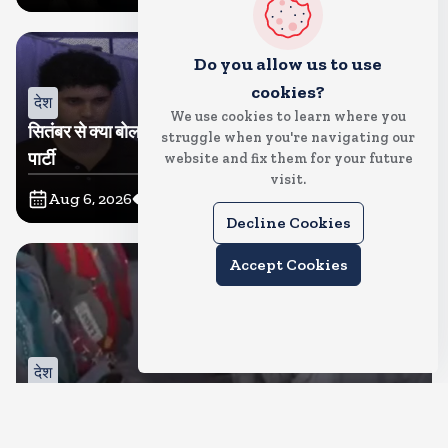
Do you allow us to use
cookies?
देश
We use cookies to learn where you
सितंबर से क्या बोलती पब्लिक अभियान शुरू करेगी कॉकरोच जनता
struggle when you're navigating our
पार्टी
website and fix them for your future
visit.
Aug 6, 2026
11
Views
Decline Cookies
Accept Cookies
देश
जंतर मंतर पर खाना खिलाने वाले जुनैद पहुंचे झारखंड, कहा-छात्रों
की मांग का समर्थन करते है