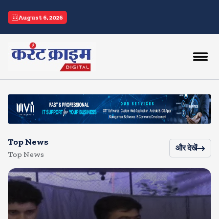
current crime
August 6, 2026
Top News
और देखें
Top News