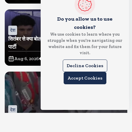
Do you allow us to use
cookies?
देश
We use cookies to learn where you
सितंबर से क्या बोलती पब्लिक अभियान शुरू करेगी कॉकरोच जनता
struggle when you're navigating our
पार्टी
website and fix them for your future
visit.
Aug 6, 2026
11
Views
Decline Cookies
Accept Cookies
देश
जंतर मंतर पर खाना खिलाने वाले जुनैद पहुंचे झारखंड, कहा-छात्रों
की मांग का समर्थन करते है