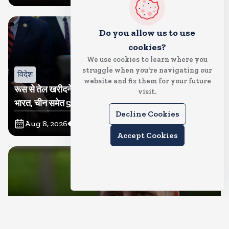
Do you allow us to use
cookies?
We use cookies to learn where you
struggle when you're navigating our
विदेश
website and fix them for your future
रूस से तेल खरीदने वालों पर टैरिफ लगाने का बिल सीनेट से पास,
visit.
भारत, चीन समेत 5 देश होंगे प्रभावित
Decline Cookies
Aug 8, 2026
8
Views
Accept Cookies
देश
राहुल गांधी शनिवार को प्रयागराज में करेंगे छात्रों से संवाद, एक्स