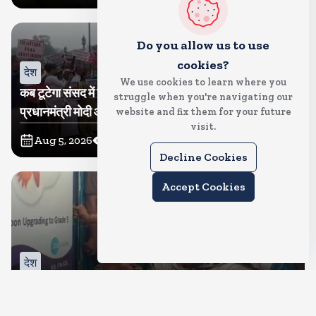
Do you allow us to use
cookies?
देश
We use cookies to learn where you
कब टूटेगा संसद में गतिरोध? कांग्रेस ने निकाला मकरद्वार तक मार्च,
struggle when you're navigating our
प्रधानमंत्री मोदी और गृह मंत्री अमित शाह के सदन में आकर बयान
website and fix them for your future
visit.
देने की मांग
Aug 5, 2026
46
Views
Decline Cookies
Accept Cookies
देश
गाजियाबाद में गौरक्षकों की सरेराह गुंडागर्दी, गौसेविका मां-बेटी को
बुरी तरह पीटा