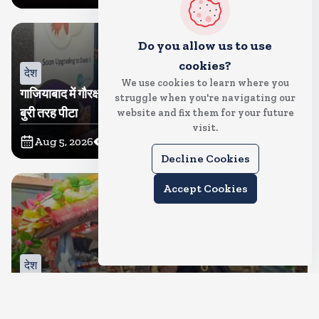
Do you allow us to use
cookies?
देश
We use cookies to learn where you
गाजियाबाद में गौरक्षकों की सरेराह गुंडागर्दी, गौसेविका मां-बेटी को
struggle when you're navigating our
बुरी तरह पीटा
website and fix them for your future
visit.
Aug 5, 2026
25
Views
Decline Cookies
Accept Cookies
देश
क्या इस बार भी बुर्के में कांवड ला पाएंगी तमन्ना? प्रशासन ने थमा
दिया नोटिस, मुचलके में किया पाबंद