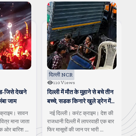
दिल्ली NCR
दिल्ली NCR
110
Views
102
Views
दिल्ली में मौत के मुहाने से बचे तीन
दिल्ली में भरभराकर गिर
बच्चे, सडक किनारे खुले ड्रेन में
कई गाडियां दबीं, बाल-
जा गिरे
बुजुर्ग की जान
नई दिल्ली। करंट क्राइम। देश की
नई दिल्ली। करंट क्राइ
राजधानी दिल्ली में लापरवाही एक बार
दिल्ली में लगातार हो रही ब
फिर मासूमों की जान पर भारी ...
पुरानी और जर्जर इमारतें ...