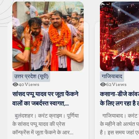
)
गाजियाबाद
62
Views
 पर जूता फेंकने
कसाना-डीजे कांवड-जिसे देखने
त स्वागत,
के लिए लग रहा है लंबा जाम
यो पोस्ट कर
्राइम। पूर्णिया
गाजियाबाद। करंट क्राइम। सावन
तंज
व की प्रेस
के महीने को अत्यंत पवित्र माना जाता
 फेंकने के आर...
है। इस समय जहां एक ओर बारिश ...