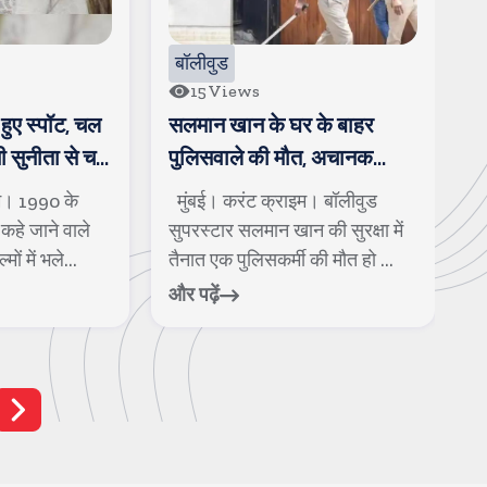
बॉलीवुड
बॉलीवुड
15
Views
48
Views
सलमान खान के घर के बाहर
खाने की टेबिल प
पुलिसवाले की मौत, अचानक
निरहुआ में हुई भि
बीमार पडकर गिर पडे
कहा, अब इज्जत नह
मुंबई। करंट क्राइम। बॉलीवुड
मुंबई। करंट क्राइ
सुपरस्टार सलमान खान की सुरक्षा में
के हालिया एपिसोड म
तैनात एक पुलिसकर्मी की मौत हो ...
काफी हंगामा देखने क
और पढ़ें
और पढ़ें