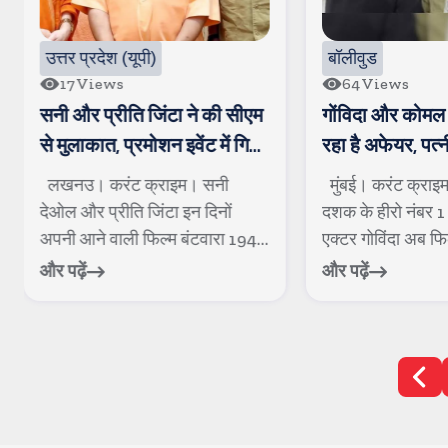
श (यूपी)
बॉलीवुड
ws
64
Views
रीति जिंटा ने की सीएम
गोंविदा और कोमल हुए स्पॉट, चल
, प्रमोशन इवेंट में गिर
रहा है अफेयर, पत्नी सुनीता से चल
क व्यक्ति घायल
रही है खटपट
ंट क्राइम। सनी
मुंबई। करंट क्राइम। 1990 के
रीति जिंटा इन दिनों
दशक के हीरो नंबर 1 कहे जाने वाले
ाली फिल्म बंटवारा 1947
एक्टर गोविंदा अब फिल्मों में भले...
और पढ़ें