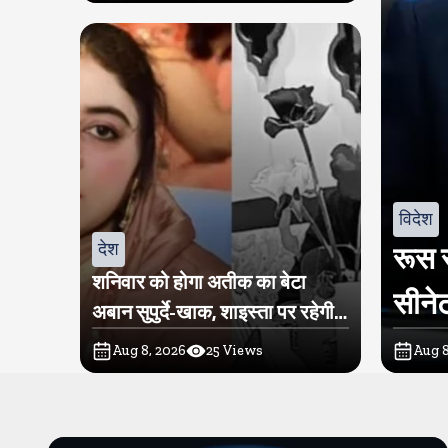
विदेश
देश
रूस स
शनिवार को होगा अतीक का बेटा
सीनेट
अबान सुपुर्दे-खाक, शाइस्ता पर रहेगी
पुलिस की नजर
Aug 8, 2026
25
Views
Aug 8