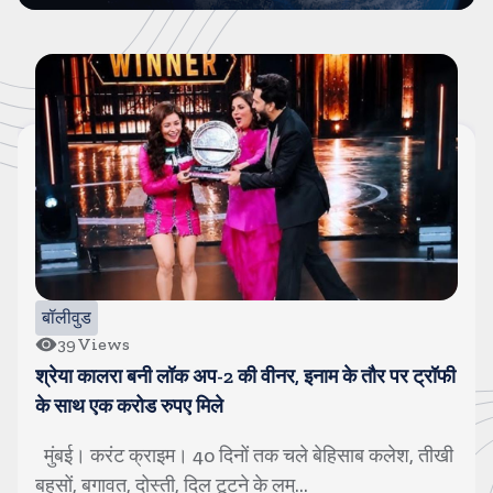
बॉलीवुड
104
Views
नोरा फतेही बोलीं, हां, मोरक्को फुटबॉलर है उसका खास दोस्त
मुंबई। करंट क्राइम। बॉलीवुड डीवा नोरा फतेही की लव लाइफ
अकसर सुर्खियों में रहती है। पिछले कई मही...