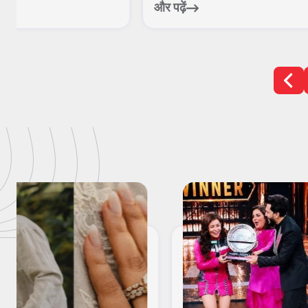
फु...
और पढ़ें
और पढ़ें