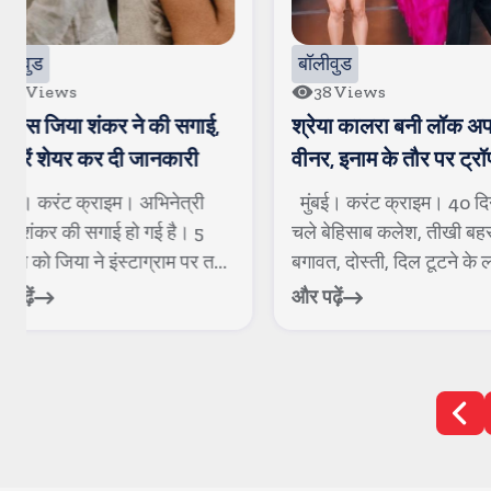
बॉलीवुड
बॉलीवुड
38
Views
99
Views
श्रेया कालरा बनी लॉक अप-2 की
नोरा फतेही बोलीं, ह
वीनर, इनाम के तौर पर ट्रॉफी के
फुटबॉलर है उसका
साथ एक करोड रुपए मिले
मुंबई। करंट क्राइम। 40 दिनों तक
मुंबई। करंट क्राइम
चले बेहिसाब कलेश, तीखी बहसों,
नोरा फतेही की लव
बगावत, दोस्ती, दिल टूटने के लम्...
सुर्खियों में रहती है
और पढ़ें
और पढ़ें