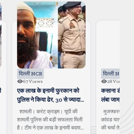
दिल्ली NCR
28
Views
 फुरकान को
कसाना डीजे हो गया खराब, लगा
ग
 30 से ज्यादा
लंबा जाम, लोग देखने को आ रहे हैं
क
म
इम। यूपी की
मुजफ्फरनगर। करंट क्राइम।
ग
ड़ी सफलता मिली
कांवड यात्रा के दौरान कसाना डीजे
ग
के इनामी बदमाश
की चर्चा तेज हो रही है। लोनी के
ए