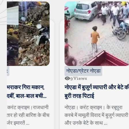
नोएडा/ग्रेटर नोएडा
दिल्ली NCR
9
Views
67
Views
नोएडा में बुजुर्ग व्यापारी और बेटे की
एक लाख के इनामी
बुरी तरह पिटाई
पुलिस ने किया ढेर,
गंभीर मामले थे दर्ज
नोएडा। करंट क्राइम। के रबूपुरा
शामली। करंट क्रा
कस्बे में मामूली विवाद में बुजुर्ग व्यापारी
शामली पुलिस की ब
और उनके बेटे के साथ ...
है। टीम ने एक लाख 