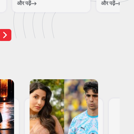
निस...
हर
और पढ़ें
और