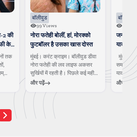
बॉलीवुड
18
Views
ां, मोरक्को
जन्नत ने किया कन्फर्म, एल्विश
म
 खास दोस्त
यादव को कर रही है डेट
ट
। बॉलीवुड डीवा
मुंबई। करंट क्राइम। पिछले काफी
न
 लाइफ अकसर
समय से टेलीविजन जगत में एल्विश
म
। पिछले कई मही...
यादव और जन्नत जुबैर के रोमांस क...
क
फ
और पढ़ें
और