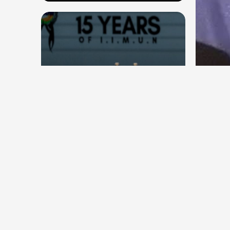
देश
देश
सितंब
संघ प्रमुख मोहन भागवत बोले, जेन जी
कॉकर
से संवाद जरूरी, विरोध का मतलब देश
विरोधी नहीं
Aug 7, 2026
4
Views
Aug 6