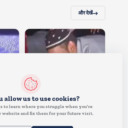
और देखें
देश
u allow us to use cookies?
जंतर मंतर पर खाना खिलाने वाले जुनैद
s to learn where you struggle when you're
पहुंचे झारखंड, कहा-छात्रों की मांग का
 website and fix them for your future visit.
समर्थन करते है
Aug 6, 2026
19
Views