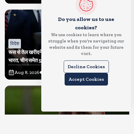
Do you allow us to use
cookies?
We use cookies to learn where you
struggle when you're navigating our
विदेश
website and fix them for your future
रूस से तेल खरीदने वालों पर टैरिफ लगाने का बिल सीनेट से पास,
visit.
भारत, चीन समेत 5 देश होंगे प्रभावित
Decline Cookies
Aug 8, 2026
12
Views
Accept Cookies
देश
राहुल गांधी शनिवार को प्रयागराज में करेंगे छात्रों से संवाद, एक्स