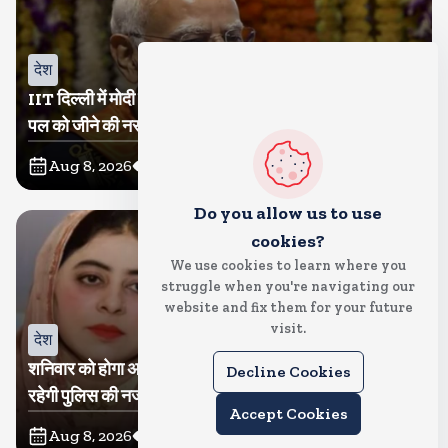
देश
IIT दिल्ली में मोदी बोले, मैं तो बाबा बागेश्वर नहीं हूं, छात्रों को दी इस
पल को जीने की नसीहत
Aug 8, 2026
31
Views
Do you allow us to use
cookies?
We use cookies to learn where you
struggle when you're navigating our
website and fix them for your future
visit.
देश
शनिवार को होगा अतीक का बेटा अबान सुपुर्दे-खाक, शाइस्ता पर
Decline Cookies
रहेगी पुलिस की नजर
Accept Cookies
Aug 8, 2026
15
Views