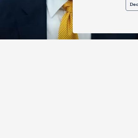
Dec
े तेल खरीदने वालों पर टैरिफ लगाने का बिल
 से पास, भारत, चीन समेत 5 देश होंगे प्रभाव
, 2026
17
Views