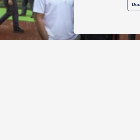
Dec
ल और प्रियंका भींगते नजर आए, कहा-गाडी नह
ै
, 2026
6
Views