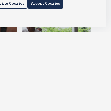
line Cookies
Accept Cookies
देश
ीं आ
मायावती हुई इमोशनल, कहा- उमा
शंकर मुझे सगी बहन की तरह मानते थे
Aug 6, 2026
3
Views