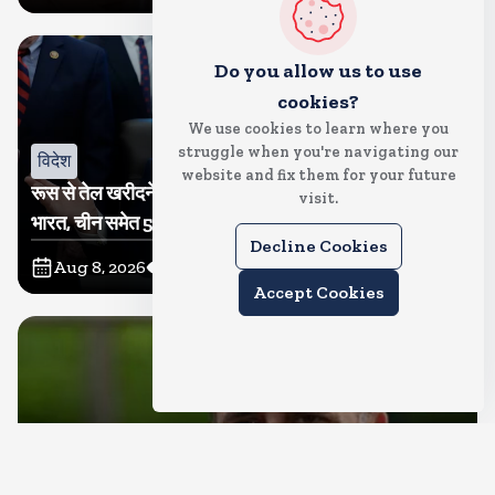
Do you allow us to use
cookies?
We use cookies to learn where you
struggle when you're navigating our
विदेश
website and fix them for your future
रूस से तेल खरीदने वालों पर टैरिफ लगाने का बिल सीनेट से पास,
visit.
भारत, चीन समेत 5 देश होंगे प्रभावित
Decline Cookies
Aug 8, 2026
10
Views
Accept Cookies
देश
राहुल गांधी शनिवार को प्रयागराज में करेंगे छात्रों से संवाद, एक्स