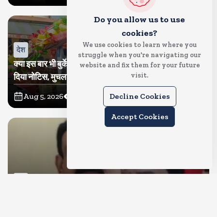
Do you allow us to use
cookies?
We use cookies to learn where you
देश
struggle when you're navigating our
क्या इस बार भी बुर्के में कांवड ला पाएंगी तमन्ना? प्रशासन ने थमा
website and fix them for your future
visit.
दिया नोटिस, मुचलके में किया पाबंद
Aug 5, 2026
12
Views
Decline Cookies
Accept Cookies
देश
बीजेपी करेगी नरोत्तम मिश्रा पर कार्रवाई, जिला और महानगर इकाई
भंग, रिपोर्ट का इंतजार