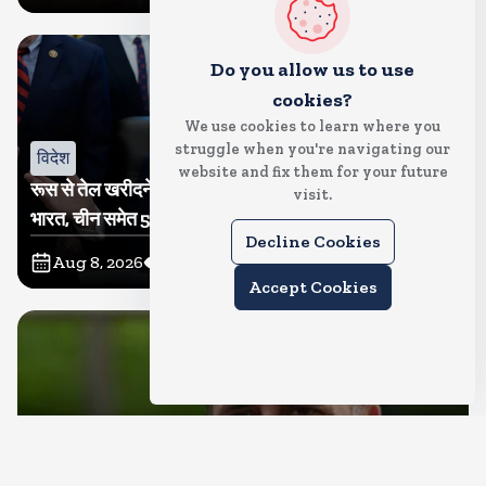
Do you allow us to use
cookies?
We use cookies to learn where you
struggle when you're navigating our
विदेश
website and fix them for your future
रूस से तेल खरीदने वालों पर टैरिफ लगाने का बिल सीनेट से पास,
visit.
भारत, चीन समेत 5 देश होंगे प्रभावित
Decline Cookies
Aug 8, 2026
6
Views
Accept Cookies
देश
राहुल गांधी शनिवार को प्रयागराज में करेंगे छात्रों से संवाद, एक्स