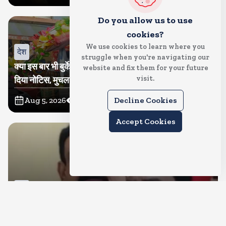
Do you allow us to use
cookies?
We use cookies to learn where you
देश
struggle when you're navigating our
क्या इस बार भी बुर्के में कांवड ला पाएंगी तमन्ना? प्रशासन ने थमा
website and fix them for your future
visit.
दिया नोटिस, मुचलके में किया पाबंद
Aug 5, 2026
12
Views
Decline Cookies
Accept Cookies
देश
बीजेपी करेगी नरोत्तम मिश्रा पर कार्रवाई, जिला और महानगर इकाई
भंग, रिपोर्ट का इंतजार